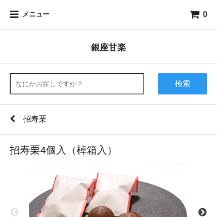
0
メニュー
銀座甘楽
検索
招寿栗
招寿栗4個入（棹箱入）