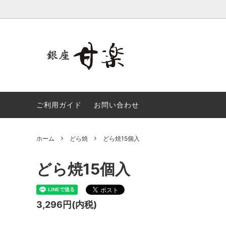
繭衣
銀六餅
招寿栗
小夏一
ご利用ガイド
お問い合わせ
銀六餅、小夏一番詰合せ
銀座ゴ
ホーム
どら焼
どら焼15個入
どら焼15個入
3,296円(内税)