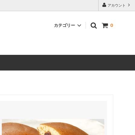
アカウント
カテゴリー
0
銀六餅、りんごぱい詰合せ
どら焼