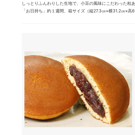
しっとりふんわりした生地で、小豆の風味にこだわった粒
「お日持ち」約１週間、箱サイズ（縦27.3㎝×横31.2㎝×高6