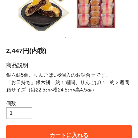
2,447円(内税)
商品説明
銀六餅5個、りんごぱい6個入のお詰合せです。
「お日持ち」銀六餅 約１週間、りんごぱい 約２週間
箱サイズ（縦22.5㎝×横24.5㎝×高4.5㎝）
個数
カートに入れる