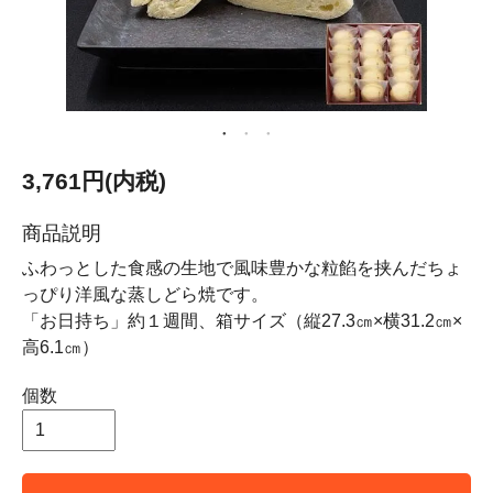
3,761円(内税)
商品説明
ふわっとした食感の生地で風味豊かな粒餡を挟んだちょ
っぴり洋風な蒸しどら焼です。
「お日持ち」約１週間、箱サイズ（縦27.3㎝×横31.2㎝×
高6.1㎝）
個数