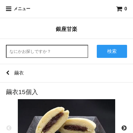
0
メニュー
銀座甘楽
検索
繭衣
繭衣15個入