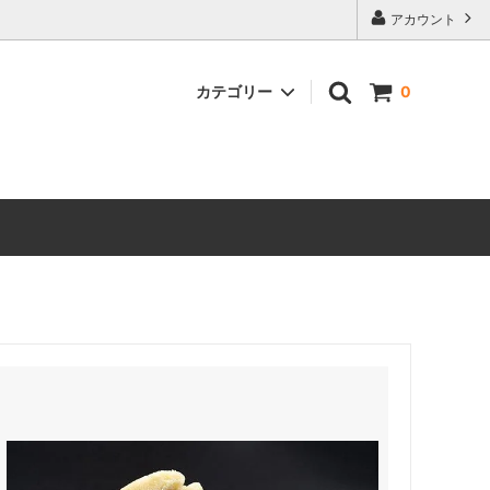
アカウント
カテゴリー
0
銀六餅、りんごぱい詰合せ
どら焼