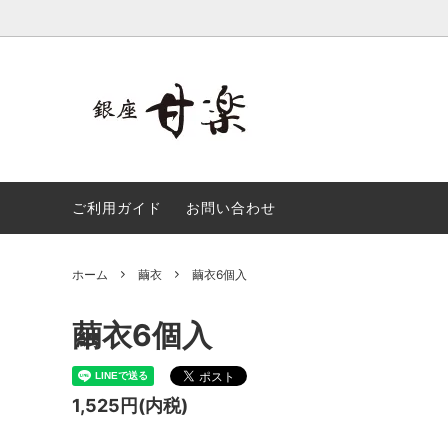
繭衣
銀六餅
招寿栗
小夏一
ご利用ガイド
お問い合わせ
銀六餅、小夏一番詰合せ
銀座ゴ
ホーム
繭衣
繭衣6個入
繭衣6個入
1,525円(内税)