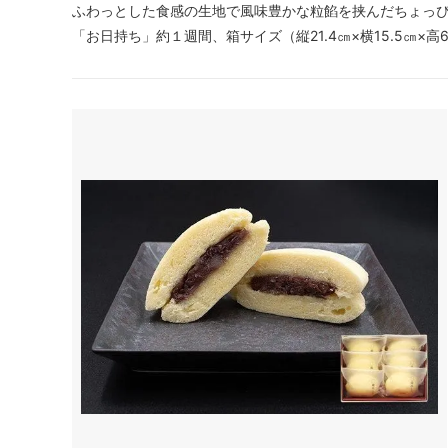
ふわっとした食感の生地で風味豊かな粒餡を挟んだちょっ
「お日持ち」約１週間、箱サイズ（縦21.4㎝×横15.5㎝×高6