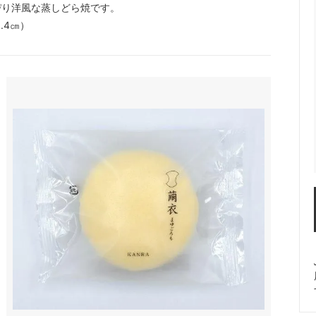
ぴり洋風な蒸しどら焼です。
.4㎝）