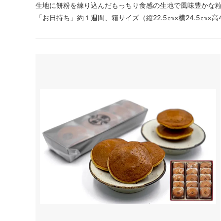
生地に餅粉を練り込んだもっちり食感の生地で風味豊かな
「お日持ち」約１週間、箱サイズ（縦22.5㎝×横24.5㎝×高4