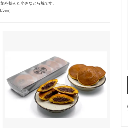
粒餡を挟んだ小さなどら焼です。
.5㎝）