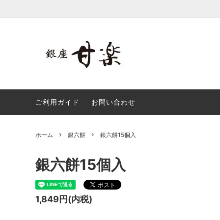
繭衣
銀六餅
招寿栗
小夏一
ご利用ガイド
お問い合わせ
銀六餅、小夏一番詰合せ
銀座ゴ
ホーム
銀六餅
銀六餅15個入
銀六餅15個入
1,849円(内税)