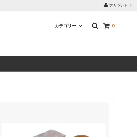
アカウント
カテゴリー
0
銀六餅、りんごぱい詰合せ
どら焼