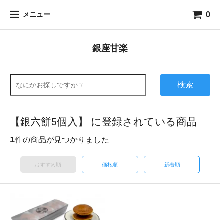
0
メニュー
銀座甘楽
検索
【銀六餅5個入】 に登録されている商品
1
件の商品が見つかりました
おすすめ順
価格順
新着順