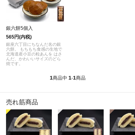
銀六餅5個入
565円(内税)
銀座六丁目にちなんだ名の銀
六餅。 もちもち食感の生地で
北海道産小豆の粒あんを はさ
んだ、かわいいサイズのどら
焼です。
1
1
1
商品中
-
商品
売れ筋商品